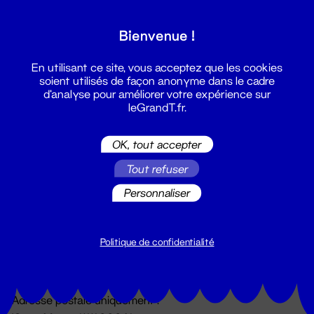
Grand T :
Bienvenue !
S'inscrire
En utilisant ce site, vous acceptez que les cookies
soient utilisés de façon anonyme dans le cadre
d'analyse pour améliorer votre expérience sur
leGrandT.fr.
OK, tout accepter
Tout refuser
Personnaliser
Billetterie
02 51 88 25 25
billetterie@leGrandT.fr
Politique de confidentialité
Du lundi au vendredi 14h → 18h
🚨 Accueil physique impossible jusqu'à l'ouverture
Adresse postale uniquement :