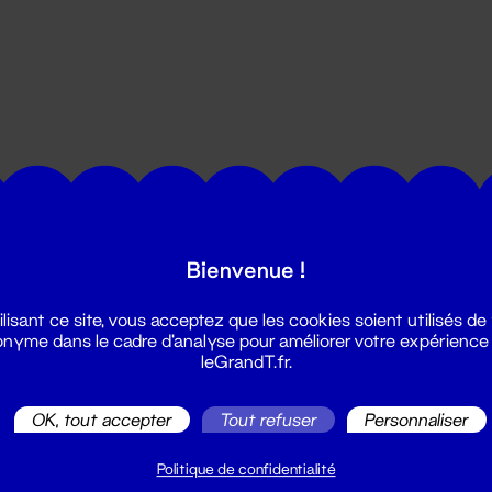
utes les actualités du Grand T :
Bienvenue !
ilisant ce site, vous acceptez que les cookies soient utilisés de
nyme dans le cadre d'analyse pour améliorer votre expérience
leGrandT.fr.
OK, tout accepter
Tout refuser
Personnaliser
illetterie
2 51 88 25 25
Politique de confidentialité
illetterie@leGrandT.fr