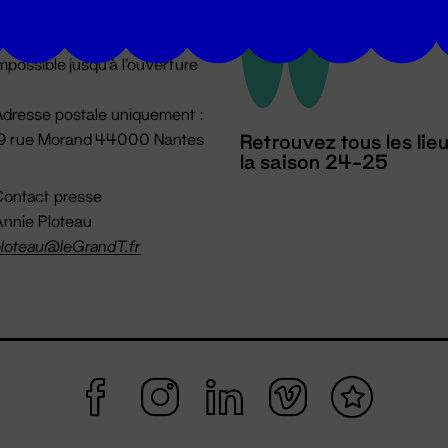
u lundi au vendredi 14h → 18h
 Accueil physique
mpossible jusqu'à l'ouverture
dresse postale uniquement :
19 rue Morand 44000 Nantes
Retrouvez tous les lie
la saison 24-25
ontact presse
nnie Ploteau
loteau@leGrandT.fr