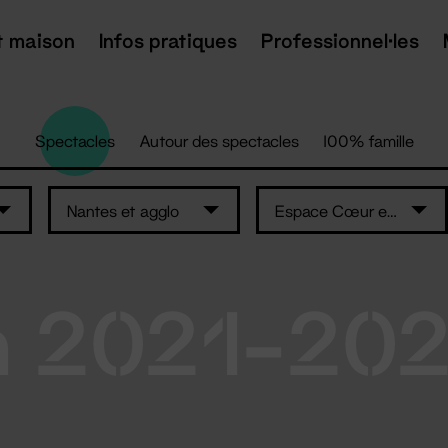
t maison
Infos pratiques
Professionnel·les
Spectacles
Autour des spectacles
100% famille
Nantes et agglo
Espace Cœur en Scène
n 2021-20