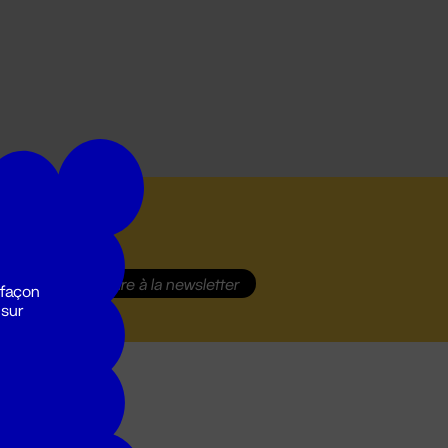
S'inscrire
à la newsletter
 façon
 sur