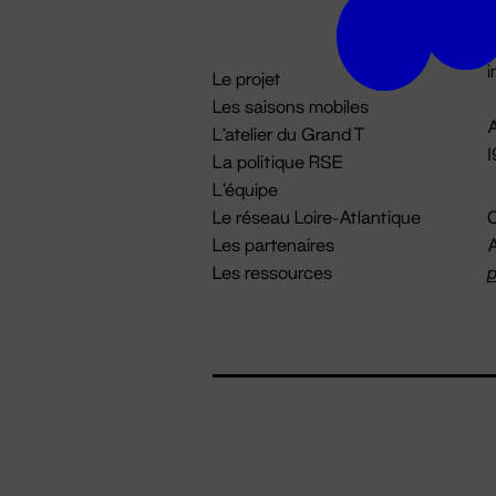
D

i
Le projet
Les saisons mobiles
A
L'atelier du Grand T
La politique RSE
L'équipe
Le réseau Loire-Atlantique
C
Les partenaires
A
Les ressources
p