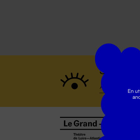
Suivez to
En ut
ano
B
0
b