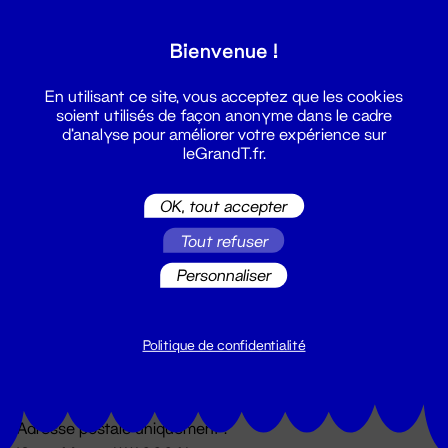
Grand T :
Bienvenue !
S'inscrire
En utilisant ce site, vous acceptez que les cookies
soient utilisés de façon anonyme dans le cadre
d'analyse pour améliorer votre expérience sur
leGrandT.fr.
OK, tout accepter
Tout refuser
Personnaliser
Billetterie
02 51 88 25 25
billetterie@leGrandT.fr
Politique de confidentialité
Du lundi au vendredi 14h → 18h
🚨 Accueil physique impossible jusqu'à l'ouverture
Adresse postale uniquement :