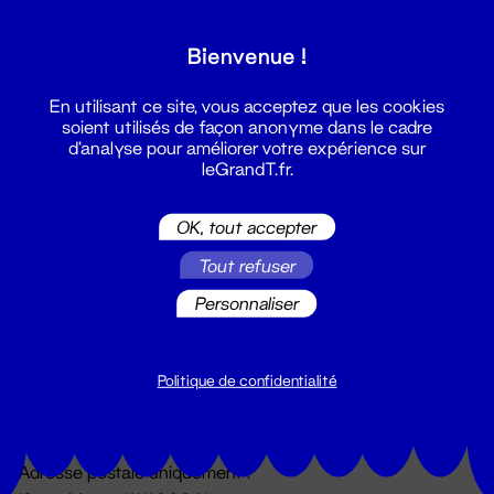
Grand T :
Bienvenue !
S'inscrire
En utilisant ce site, vous acceptez que les cookies
soient utilisés de façon anonyme dans le cadre
d'analyse pour améliorer votre expérience sur
leGrandT.fr.
OK, tout accepter
Tout refuser
Personnaliser
Billetterie
02 51 88 25 25
billetterie@leGrandT.fr
Politique de confidentialité
Du lundi au vendredi 14h → 18h
🚨 Accueil physique impossible jusqu'à l'ouverture
Adresse postale uniquement :