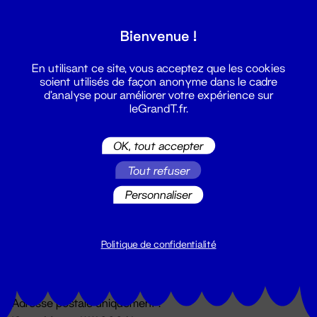
Grand T :
Bienvenue !
S'inscrire
En utilisant ce site, vous acceptez que les cookies
soient utilisés de façon anonyme dans le cadre
d'analyse pour améliorer votre expérience sur
leGrandT.fr.
OK, tout accepter
Tout refuser
Personnaliser
Billetterie
02 51 88 25 25
billetterie@leGrandT.fr
Politique de confidentialité
Du lundi au vendredi 14h → 18h
🚨 Accueil physique impossible jusqu'à l'ouverture
Adresse postale uniquement :