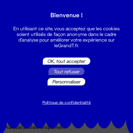
Grand T :
Bienvenue !
S'inscrire
En utilisant ce site, vous acceptez que les cookies
soient utilisés de façon anonyme dans le cadre
d'analyse pour améliorer votre expérience sur
leGrandT.fr.
OK, tout accepter
Tout refuser
Personnaliser
Billetterie
02 51 88 25 25
billetterie@leGrandT.fr
Politique de confidentialité
Du lundi au vendredi 14h → 18h
🚨 Accueil physique impossible jusqu'à l'ouverture
Adresse postale uniquement :