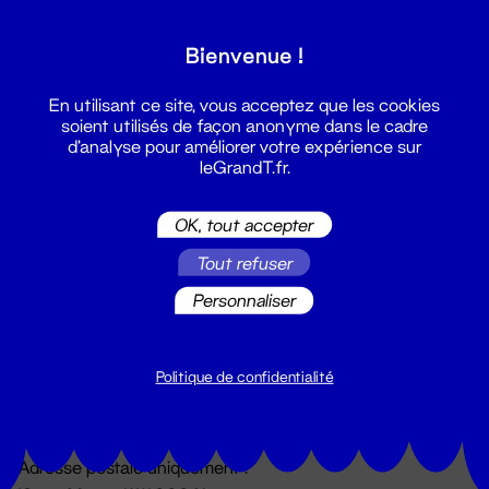
Grand T :
Bienvenue !
S'inscrire
En utilisant ce site, vous acceptez que les cookies
soient utilisés de façon anonyme dans le cadre
d'analyse pour améliorer votre expérience sur
leGrandT.fr.
OK, tout accepter
Tout refuser
Personnaliser
Billetterie
02 51 88 25 25
billetterie@leGrandT.fr
Politique de confidentialité
Du lundi au vendredi 14h → 18h
🚨 Accueil physique impossible jusqu'à l'ouverture
Adresse postale uniquement :