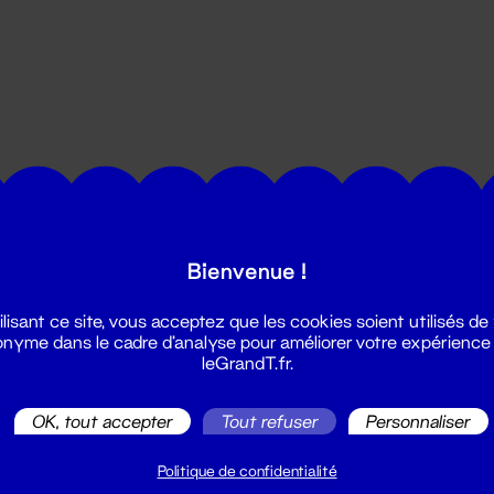
utes les actualités du Grand T :
Bienvenue !
ilisant ce site, vous acceptez que les cookies soient utilisés de
nyme dans le cadre d'analyse pour améliorer votre expérience
leGrandT.fr.
OK, tout accepter
Tout refuser
Personnaliser
illetterie
2 51 88 25 25
Politique de confidentialité
illetterie@leGrandT.fr