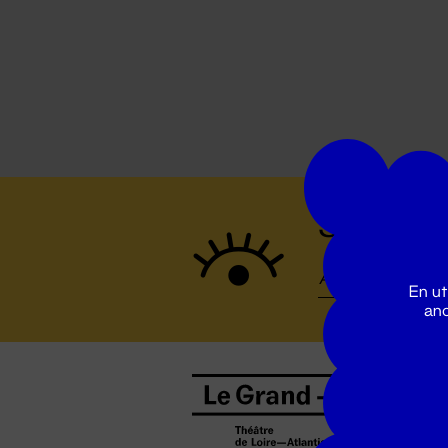
Suivez to
En ut
ano
B
0
b