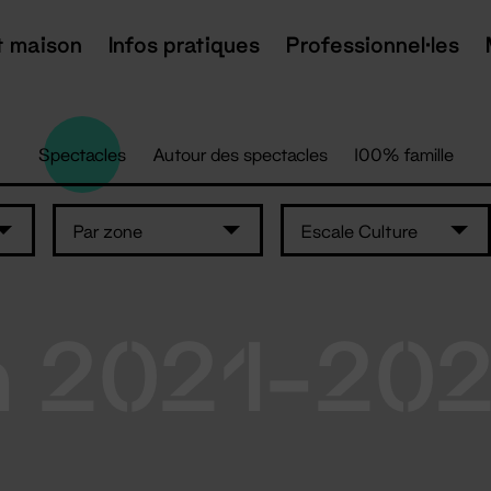
t maison
Infos pratiques
Professionnel·les
Spectacles
Autour des spectacles
100% famille
Par zone
Escale Culture
n 2021-20