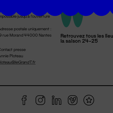
u lundi au vendredi 14h → 18h
 Accueil physique
mpossible jusqu'à l'ouverture
dresse postale uniquement :
19 rue Morand 44000 Nantes
Retrouvez tous les lie
la saison 24-25
ontact presse
nnie Ploteau
loteau@leGrandT.fr