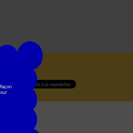
S'inscrire
à la newsletter
 façon
 sur