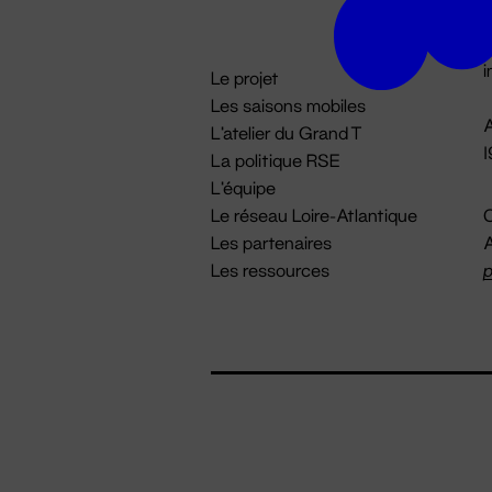
D

i
Le projet
Les saisons mobiles
A
L'atelier du Grand T
La politique RSE
L'équipe
Le réseau Loire-Atlantique
C
Les partenaires
A
Les ressources
p