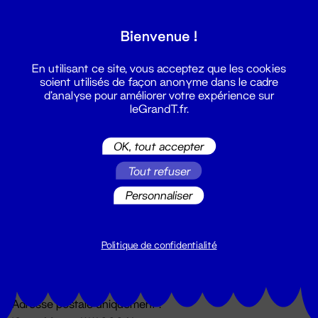
Grand T :
Bienvenue !
S'inscrire
En utilisant ce site, vous acceptez que les cookies
soient utilisés de façon anonyme dans le cadre
d'analyse pour améliorer votre expérience sur
leGrandT.fr.
OK, tout accepter
Tout refuser
Personnaliser
Billetterie
02 51 88 25 25
billetterie@leGrandT.fr
Politique de confidentialité
Du lundi au vendredi 14h → 18h
🚨 Accueil physique impossible jusqu'à l'ouverture
Adresse postale uniquement :