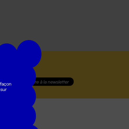
S'inscrire
à la newsletter
 façon
 sur