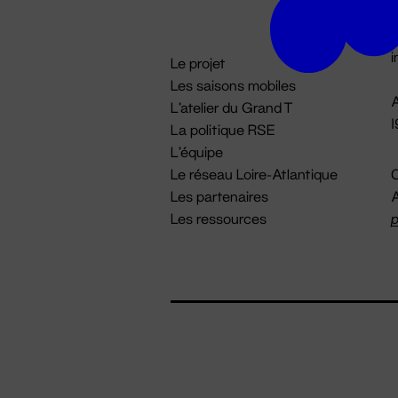
D

i
Le projet
Les saisons mobiles
A
L'atelier du Grand T
La politique RSE
L'équipe
Le réseau Loire-Atlantique
C
Les partenaires
A
Les ressources
p