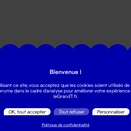
utes les actualités du Grand T :
Bienvenue !
ilisant ce site, vous acceptez que les cookies soient utilisés de
nyme dans le cadre d'analyse pour améliorer votre expérience
leGrandT.fr.
OK, tout accepter
Tout refuser
Personnaliser
illetterie
2 51 88 25 25
Politique de confidentialité
illetterie@leGrandT.fr