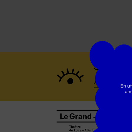
Suivez to
En ut
ano
B
0
b