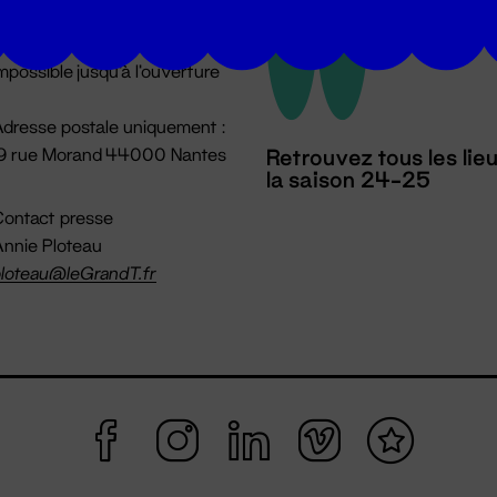
u lundi au vendredi 14h → 18h
 Accueil physique
mpossible jusqu'à l'ouverture
dresse postale uniquement :
19 rue Morand 44000 Nantes
Retrouvez tous les lie
la saison 24-25
ontact presse
nnie Ploteau
loteau@leGrandT.fr