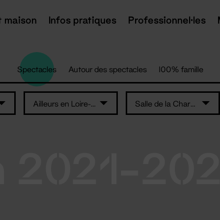
t maison
Infos pratiques
Professionnel·les
Spectacles
Autour des spectacles
100% famille
Ailleurs en Loire-Atlantique
Salle de la Charbonnière – Ancenis-Saint-Géréon
n 2021-20