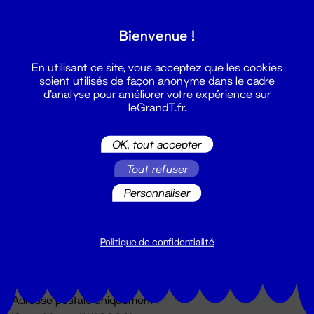
Grand T :
Bienvenue !
S'inscrire
En utilisant ce site, vous acceptez que les cookies
soient utilisés de façon anonyme dans le cadre
d'analyse pour améliorer votre expérience sur
leGrandT.fr.
OK, tout accepter
Tout refuser
Personnaliser
Billetterie
02 51 88 25 25
billetterie@leGrandT.fr
Politique de confidentialité
Du lundi au vendredi 14h → 18h
🚨 Accueil physique impossible jusqu'à l'ouverture
Adresse postale uniquement :