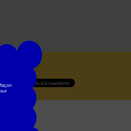
S'inscrire
à la newsletter
 façon
 sur