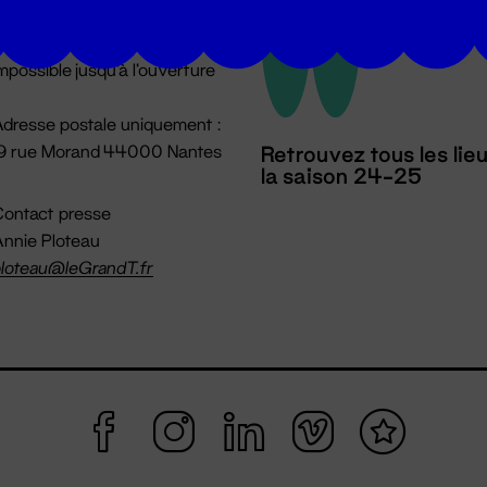
u lundi au vendredi 14h → 18h
 Accueil physique
mpossible jusqu'à l'ouverture
dresse postale uniquement :
19 rue Morand 44000 Nantes
Retrouvez tous les lie
la saison 24-25
ontact presse
nnie Ploteau
loteau@leGrandT.fr