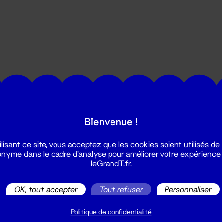
utes les actualités du Grand T :
Bienvenue !
ilisant ce site, vous acceptez que les cookies soient utilisés de
nyme dans le cadre d'analyse pour améliorer votre expérience
leGrandT.fr.
OK, tout accepter
Tout refuser
Personnaliser
illetterie
2 51 88 25 25
Politique de confidentialité
illetterie@leGrandT.fr