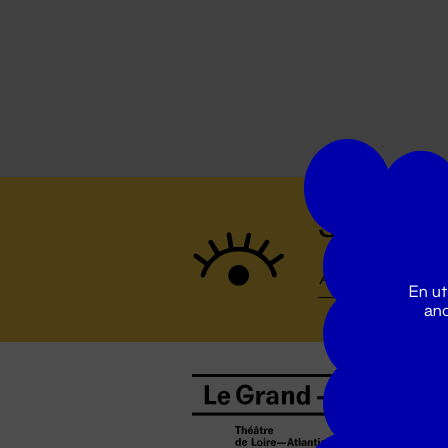
Suivez to
En ut
ano
B
0
b