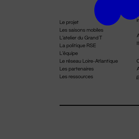
D

i
Le projet
Les saisons mobiles
A
L'atelier du Grand T
La politique RSE
L'équipe
Le réseau Loire-Atlantique
C
Les partenaires
A
Les ressources
p