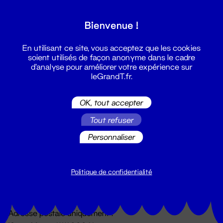
Grand T :
Bienvenue !
S'inscrire
En utilisant ce site, vous acceptez que les cookies
soient utilisés de façon anonyme dans le cadre
d'analyse pour améliorer votre expérience sur
leGrandT.fr.
OK, tout accepter
Tout refuser
Personnaliser
Billetterie
02 51 88 25 25
billetterie@leGrandT.fr
Politique de confidentialité
Du lundi au vendredi 14h → 18h
🚨 Accueil physique impossible jusqu'à l'ouverture
Adresse postale uniquement :