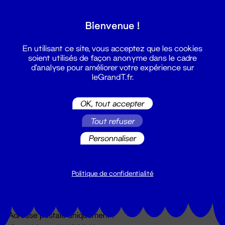
Grand T :
Bienvenue !
S'inscrire
En utilisant ce site, vous acceptez que les cookies
soient utilisés de façon anonyme dans le cadre
d'analyse pour améliorer votre expérience sur
leGrandT.fr.
OK, tout accepter
Tout refuser
Personnaliser
Billetterie
02 51 88 25 25
billetterie@leGrandT.fr
Politique de confidentialité
Du lundi au vendredi 14h → 18h
🚨 Accueil physique impossible jusqu'à l'ouverture
Adresse postale uniquement :