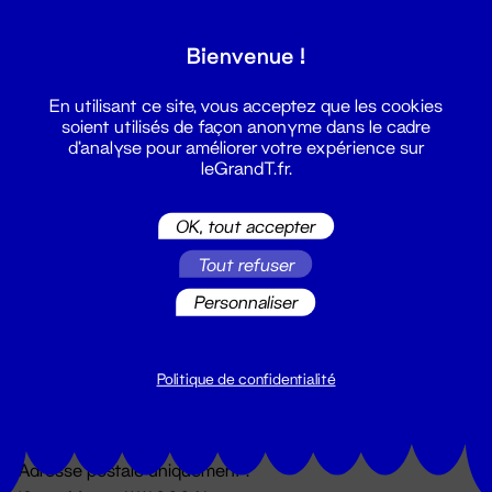
Grand T :
Bienvenue !
S'inscrire
En utilisant ce site, vous acceptez que les cookies
soient utilisés de façon anonyme dans le cadre
d'analyse pour améliorer votre expérience sur
leGrandT.fr.
OK, tout accepter
Tout refuser
Personnaliser
Billetterie
02 51 88 25 25
billetterie@leGrandT.fr
Politique de confidentialité
Du lundi au vendredi 14h → 18h
🚨 Accueil physique impossible jusqu'à l'ouverture
Adresse postale uniquement :