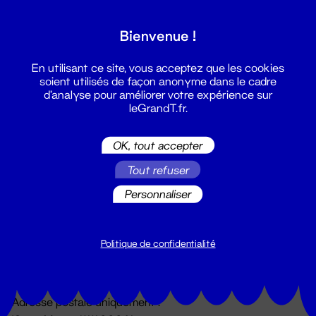
Grand T :
Bienvenue !
S'inscrire
En utilisant ce site, vous acceptez que les cookies
soient utilisés de façon anonyme dans le cadre
d'analyse pour améliorer votre expérience sur
leGrandT.fr.
OK, tout accepter
Tout refuser
Personnaliser
Billetterie
02 51 88 25 25
billetterie@leGrandT.fr
Politique de confidentialité
Du lundi au vendredi 14h → 18h
🚨 Accueil physique impossible jusqu'à l'ouverture
Adresse postale uniquement :