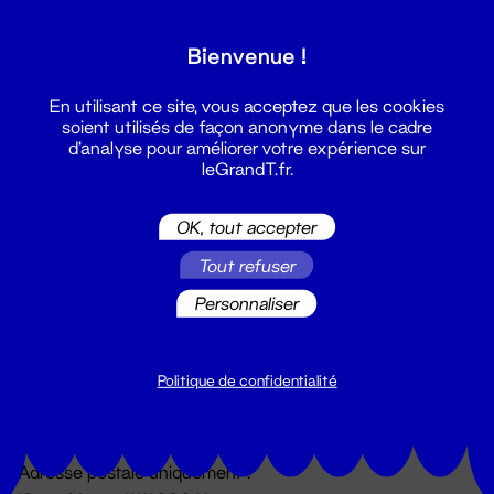
Grand T :
Bienvenue !
S'inscrire
En utilisant ce site, vous acceptez que les cookies
soient utilisés de façon anonyme dans le cadre
d'analyse pour améliorer votre expérience sur
leGrandT.fr.
OK, tout accepter
Tout refuser
Personnaliser
Billetterie
02 51 88 25 25
billetterie@leGrandT.fr
Politique de confidentialité
Du lundi au vendredi 14h → 18h
🚨 Accueil physique impossible jusqu'à l'ouverture
Adresse postale uniquement :