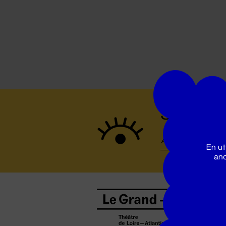
Suivez to
En ut
ano
B
0
b