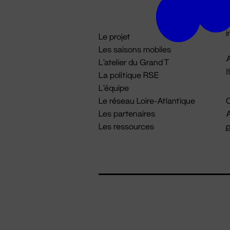
D

i
Le projet
Les saisons mobiles
A
L'atelier du Grand T
La politique RSE
L'équipe
Le réseau Loire-Atlantique
C
Les partenaires
A
Les ressources
p