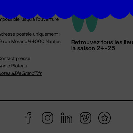
u lundi au vendredi 14h → 18h
 Accueil physique
mpossible jusqu'à l'ouverture
dresse postale uniquement :
19 rue Morand 44000 Nantes
Retrouvez tous les lie
la saison 24-25
ontact presse
nnie Ploteau
loteau@leGrandT.fr