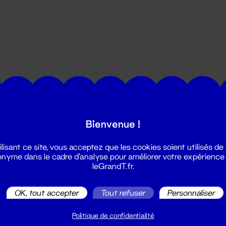
utes les actualités du Grand T :
Bienvenue !
ilisant ce site, vous acceptez que les cookies soient utilisés de
nyme dans le cadre d'analyse pour améliorer votre expérience
leGrandT.fr.
OK, tout accepter
Tout refuser
Personnaliser
illetterie
2 51 88 25 25
Politique de confidentialité
illetterie@leGrandT.fr