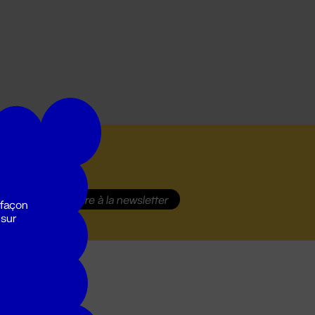
S'inscrire
à la newsletter
 façon
 sur