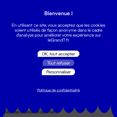
Grand T :
Bienvenue !
S'inscrire
En utilisant ce site, vous acceptez que les cookies
soient utilisés de façon anonyme dans le cadre
d'analyse pour améliorer votre expérience sur
leGrandT.fr.
OK, tout accepter
Tout refuser
Personnaliser
Billetterie
02 51 88 25 25
billetterie@leGrandT.fr
Politique de confidentialité
Du lundi au vendredi 14h → 18h
🚨 Accueil physique impossible jusqu'à l'ouverture
Adresse postale uniquement :