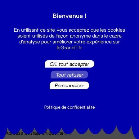
Grand T :
Bienvenue !
S'inscrire
En utilisant ce site, vous acceptez que les cookies
soient utilisés de façon anonyme dans le cadre
d'analyse pour améliorer votre expérience sur
leGrandT.fr.
OK, tout accepter
Tout refuser
Personnaliser
Billetterie
02 51 88 25 25
billetterie@leGrandT.fr
Politique de confidentialité
Du lundi au vendredi 14h → 18h
🚨 Accueil physique impossible jusqu'à l'ouverture
Adresse postale uniquement :