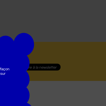
S'inscrire
à la newsletter
 façon
 sur