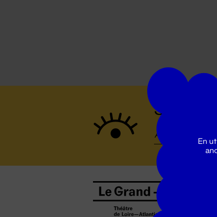
Suivez to
En ut
ano
B
0
b