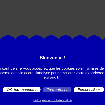
utes les actualités du Grand T :
Bienvenue !
ilisant ce site, vous acceptez que les cookies soient utilisés de
nyme dans le cadre d'analyse pour améliorer votre expérience
leGrandT.fr.
OK, tout accepter
Tout refuser
Personnaliser
illetterie
2 51 88 25 25
Politique de confidentialité
illetterie@leGrandT.fr