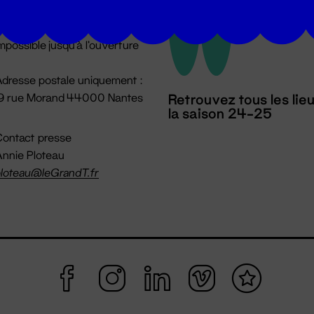
u lundi au vendredi 14h → 18h
 Accueil physique
mpossible jusqu'à l'ouverture
dresse postale uniquement :
19 rue Morand 44000 Nantes
Retrouvez tous les lie
la saison 24-25
ontact presse
nnie Ploteau
loteau@leGrandT.fr