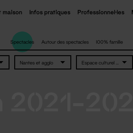
t maison
Infos pratiques
Professionnel·les
Spectacles
Autour des spectacles
100% famille
Nantes et agglo
Espace culturel Le Préambule
n 2021-20