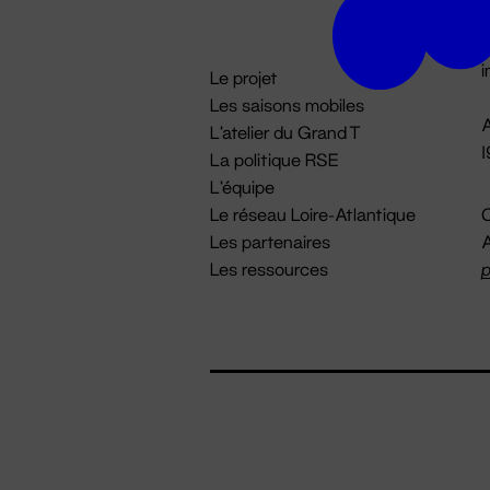
D

i
Le projet
Les saisons mobiles
A
L'atelier du Grand T
La politique RSE
L'équipe
Le réseau Loire-Atlantique
C
Les partenaires
A
Les ressources
p