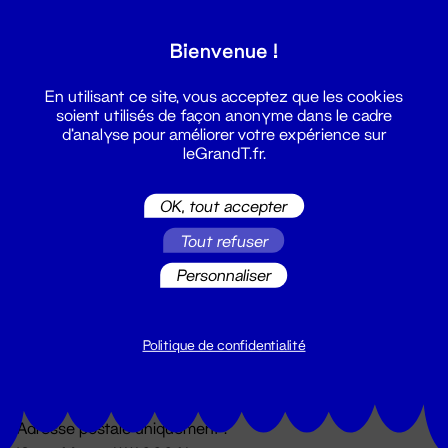
Grand T :
Bienvenue !
S'inscrire
En utilisant ce site, vous acceptez que les cookies
soient utilisés de façon anonyme dans le cadre
d'analyse pour améliorer votre expérience sur
leGrandT.fr.
OK, tout accepter
Tout refuser
Personnaliser
Billetterie
02 51 88 25 25
billetterie@leGrandT.fr
Politique de confidentialité
Du lundi au vendredi 14h → 18h
🚨 Accueil physique impossible jusqu'à l'ouverture
Adresse postale uniquement :