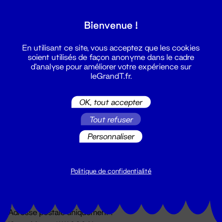
Grand T :
Bienvenue !
S'inscrire
En utilisant ce site, vous acceptez que les cookies
soient utilisés de façon anonyme dans le cadre
d'analyse pour améliorer votre expérience sur
leGrandT.fr.
OK, tout accepter
Tout refuser
Personnaliser
Billetterie
02 51 88 25 25
billetterie@leGrandT.fr
Politique de confidentialité
Du lundi au vendredi 14h → 18h
🚨 Accueil physique impossible jusqu'à l'ouverture
Adresse postale uniquement :