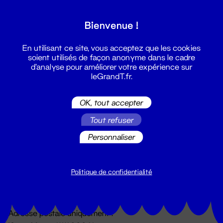
Grand T :
Bienvenue !
S'inscrire
En utilisant ce site, vous acceptez que les cookies
soient utilisés de façon anonyme dans le cadre
d'analyse pour améliorer votre expérience sur
leGrandT.fr.
OK, tout accepter
Tout refuser
Personnaliser
Billetterie
02 51 88 25 25
billetterie@leGrandT.fr
Politique de confidentialité
Du lundi au vendredi 14h → 18h
🚨 Accueil physique impossible jusqu'à l'ouverture
Adresse postale uniquement :