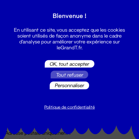
Grand T :
Bienvenue !
S'inscrire
En utilisant ce site, vous acceptez que les cookies
soient utilisés de façon anonyme dans le cadre
d'analyse pour améliorer votre expérience sur
leGrandT.fr.
OK, tout accepter
Tout refuser
Personnaliser
Billetterie
02 51 88 25 25
billetterie@leGrandT.fr
Politique de confidentialité
Du lundi au vendredi 14h → 18h
🚨 Accueil physique impossible jusqu'à l'ouverture
Adresse postale uniquement :