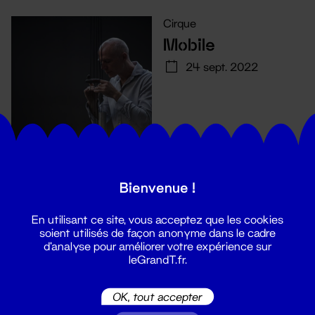
Cirque
Mobile
24 sept. 2022
Bienvenue !
En utilisant ce site, vous acceptez que les cookies
soient utilisés de façon anonyme dans le cadre
d'analyse pour améliorer votre expérience sur
leGrandT.fr.
Suivez toutes les actualités du
OK, tout accepter
Grand T :