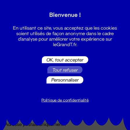
Grand T :
Bienvenue !
S'inscrire
En utilisant ce site, vous acceptez que les cookies
soient utilisés de façon anonyme dans le cadre
d'analyse pour améliorer votre expérience sur
leGrandT.fr.
OK, tout accepter
Tout refuser
Personnaliser
Billetterie
02 51 88 25 25
billetterie@leGrandT.fr
Politique de confidentialité
Du lundi au vendredi 14h → 18h
🚨 Accueil physique impossible jusqu'à l'ouverture
Adresse postale uniquement :