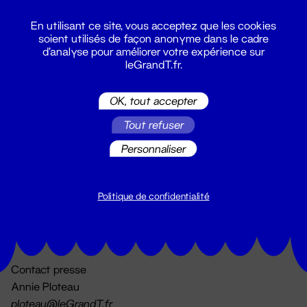
En utilisant ce site, vous acceptez que les cookies
soient utilisés de façon anonyme dans le cadre
d'analyse pour améliorer votre expérience sur
leGrandT.fr.
OK, tout accepter
Billetterie
Tout refuser
02 51 88 25 25
billetterie@leGrandT.fr
Personnaliser
Du lundi au vendredi 14h → 18h
🚨 Accueil physique impossible jusqu'à l'ouverture
Politique de confidentialité
Adresse postale uniquement :
19 rue Morand 44000 Nantes
Contact presse
Annie Ploteau
ploteau@leGrandT.fr