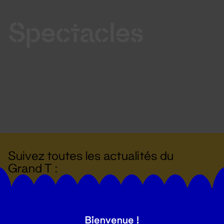
Spectacles
Suivez toutes les actualités du
Grand T :
S'inscrire
Bienvenue !