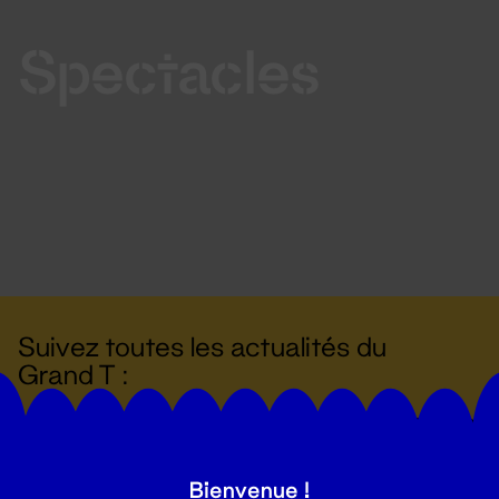
Spectacles
Suivez toutes les actualités du
Grand T :
S'inscrire
Bienvenue !