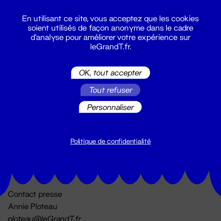
En utilisant ce site, vous acceptez que les cookies
soient utilisés de façon anonyme dans le cadre
d'analyse pour améliorer votre expérience sur
leGrandT.fr.
OK, tout accepter
Billetterie
Tout refuser
02 51 88 25 25
billetterie@leGrandT.fr
Personnaliser
Du lundi au vendredi 14h → 18h
🚨 Accueil physique impossible jusqu'à l'ouverture
Politique de confidentialité
Adresse postale uniquement :
19 rue Morand 44000 Nantes
Contact presse
Annie Ploteau
ploteau@leGrandT.fr