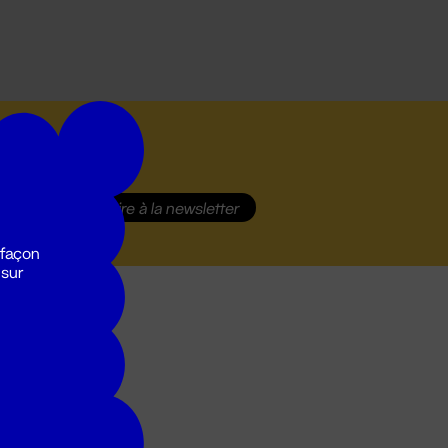
S'inscrire
à la newsletter
 façon
 sur