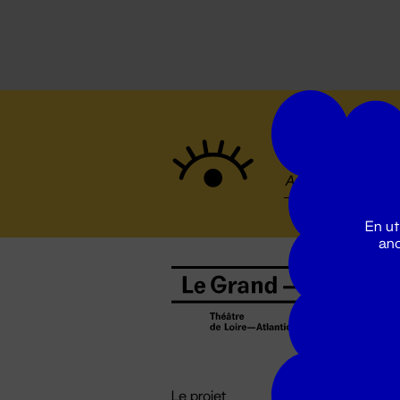
Suivez to
En ut
ano
B
0
b
D

i
Le projet