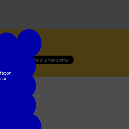
S'inscrire
à la newsletter
 façon
 sur