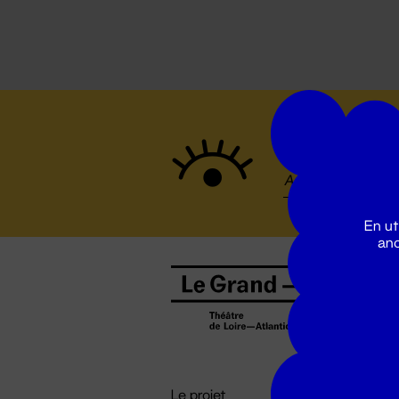
Suivez to
En ut
ano
B
0
b
D

i
Le projet