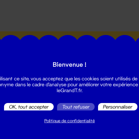
utes les actualités du Grand T :
Bienvenue !
ilisant ce site, vous acceptez que les cookies soient utilisés de
nyme dans le cadre d'analyse pour améliorer votre expérience
leGrandT.fr.
illetterie
2 51 88 25 25
OK, tout accepter
Tout refuser
Personnaliser
illetterie@leGrandT.fr
u lundi au vendredi 14h → 18h
Politique de confidentialité
 Accueil physique
mpossible jusqu'à l'ouverture