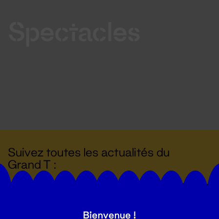
Spectacles
Suivez toutes les actualités du
Grand T :
S'inscrire
Bienvenue !