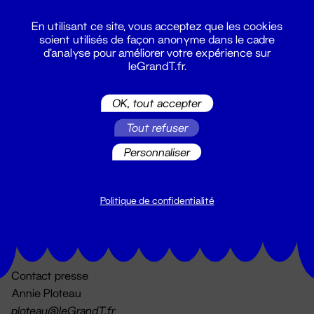
En utilisant ce site, vous acceptez que les cookies
soient utilisés de façon anonyme dans le cadre
d'analyse pour améliorer votre expérience sur
leGrandT.fr.
OK, tout accepter
Billetterie
Tout refuser
02 51 88 25 25
billetterie@leGrandT.fr
Personnaliser
Du lundi au vendredi 14h → 18h
🚨 Accueil physique impossible jusqu'à l'ouverture
Politique de confidentialité
Adresse postale uniquement :
19 rue Morand 44000 Nantes
Contact presse
Annie Ploteau
ploteau@leGrandT.fr