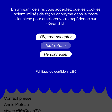
En utilisant ce site, vous acceptez que les cookies
soient utilisés de façon anonyme dans le cadre
d'analyse pour améliorer votre expérience sur
leGrandT.fr.
OK, tout accepter
Billetterie
Tout refuser
02 51 88 25 25
billetterie@leGrandT.fr
Personnaliser
Du lundi au vendredi 14h → 18h
🚨 Accueil physique impossible jusqu'à l'ouverture
Politique de confidentialité
Adresse postale uniquement :
19 rue Morand 44000 Nantes
Contact presse
Annie Ploteau
ploteau@leGrandT.fr