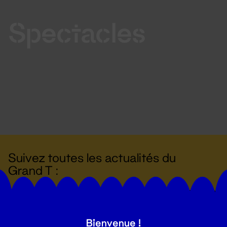
Spectacles
Suivez toutes les actualités du
Grand T :
S'inscrire
Bienvenue !