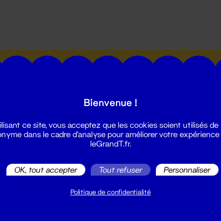
utes les actualités du Grand T :
Bienvenue !
ilisant ce site, vous acceptez que les cookies soient utilisés de
nyme dans le cadre d'analyse pour améliorer votre expérience
leGrandT.fr.
illetterie
2 51 88 25 25
OK, tout accepter
Tout refuser
Personnaliser
illetterie@leGrandT.fr
u lundi au vendredi 14h → 18h
Politique de confidentialité
 Accueil physique
mpossible jusqu'à l'ouverture