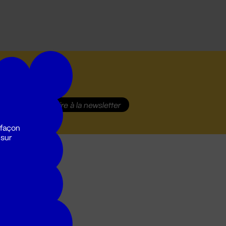
S'inscrire
à la newsletter
 façon
 sur