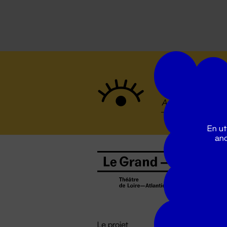
Suivez to
En ut
ano
B
0
b
D

i
Le projet