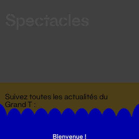
Spectacles
Suivez toutes les actualités du
Grand T :
S'inscrire
Bienvenue !