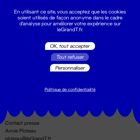
En utilisant ce site, vous acceptez que les cookies
soient utilisés de façon anonyme dans le cadre
d'analyse pour améliorer votre expérience sur
leGrandT.fr.
OK, tout accepter
Billetterie
Tout refuser
02 51 88 25 25
billetterie@leGrandT.fr
Personnaliser
Du lundi au vendredi 14h → 18h
🚨 Accueil physique impossible jusqu'à l'ouverture
Politique de confidentialité
Adresse postale uniquement :
19 rue Morand 44000 Nantes
Contact presse
Annie Ploteau
ploteau@leGrandT.fr