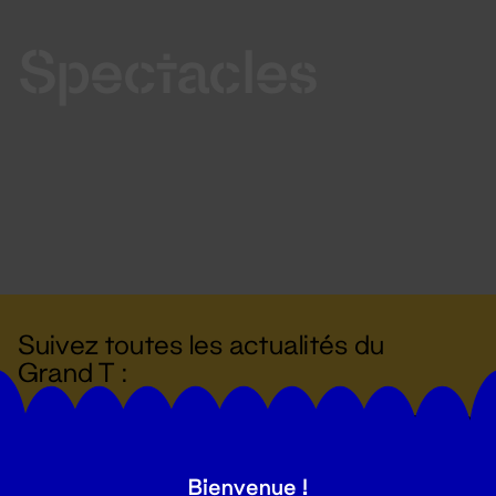
Spectacles
Suivez toutes les actualités du
Grand T :
S'inscrire
Bienvenue !