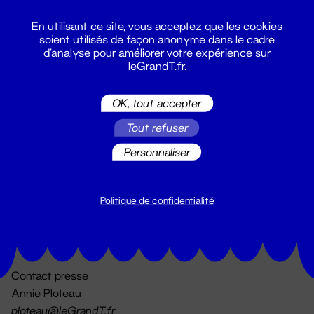
En utilisant ce site, vous acceptez que les cookies
soient utilisés de façon anonyme dans le cadre
d'analyse pour améliorer votre expérience sur
leGrandT.fr.
OK, tout accepter
Billetterie
Tout refuser
02 51 88 25 25
billetterie@leGrandT.fr
Personnaliser
Du lundi au vendredi 14h → 18h
🚨 Accueil physique impossible jusqu'à l'ouverture
Politique de confidentialité
Adresse postale uniquement :
19 rue Morand 44000 Nantes
Contact presse
Annie Ploteau
ploteau@leGrandT.fr