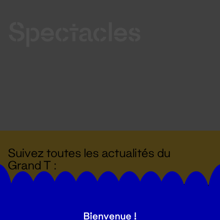
Spectacles
Suivez toutes les actualités du
Grand T :
S'inscrire
Bienvenue !