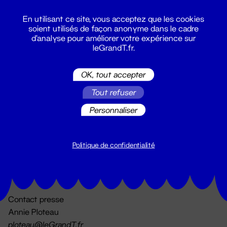
En utilisant ce site, vous acceptez que les cookies
soient utilisés de façon anonyme dans le cadre
d'analyse pour améliorer votre expérience sur
leGrandT.fr.
OK, tout accepter
Billetterie
Tout refuser
02 51 88 25 25
billetterie@leGrandT.fr
Personnaliser
Du lundi au vendredi 14h → 18h
🚨 Accueil physique impossible jusqu'à l'ouverture
Politique de confidentialité
Adresse postale uniquement :
19 rue Morand 44000 Nantes
Contact presse
Annie Ploteau
ploteau@leGrandT.fr