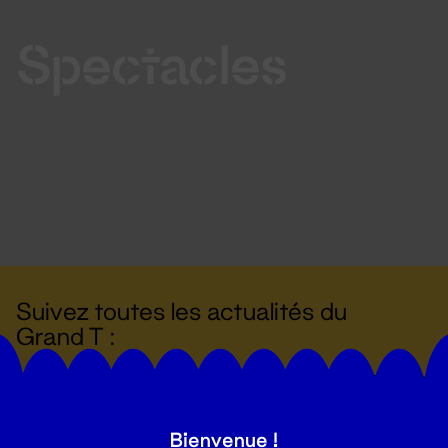
Spectacles
Suivez toutes les actualités du
Grand T :
S'inscrire
Bienvenue !