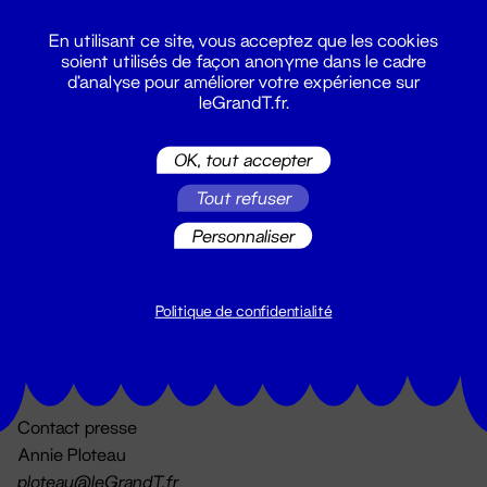
En utilisant ce site, vous acceptez que les cookies
soient utilisés de façon anonyme dans le cadre
d'analyse pour améliorer votre expérience sur
leGrandT.fr.
OK, tout accepter
Billetterie
Tout refuser
02 51 88 25 25
billetterie@leGrandT.fr
Personnaliser
Du lundi au vendredi 14h → 18h
🚨 Accueil physique impossible jusqu'à l'ouverture
Politique de confidentialité
Adresse postale uniquement :
19 rue Morand 44000 Nantes
Contact presse
Annie Ploteau
ploteau@leGrandT.fr