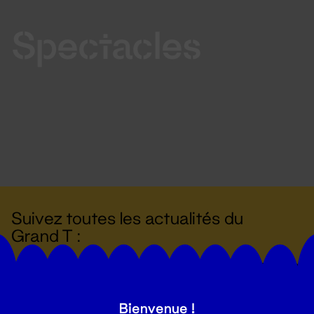
Spectacles
Suivez toutes les actualités du
Grand T :
S'inscrire
Bienvenue !