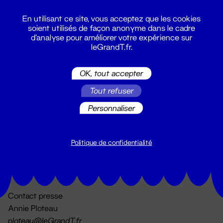
En utilisant ce site, vous acceptez que les cookies
soient utilisés de façon anonyme dans le cadre
d'analyse pour améliorer votre expérience sur
leGrandT.fr.
OK, tout accepter
Billetterie
Tout refuser
02 51 88 25 25
billetterie@leGrandT.fr
Personnaliser
Du lundi au vendredi 14h → 18h
🚨 Accueil physique impossible jusqu'à l'ouverture
Politique de confidentialité
Adresse postale uniquement :
19 rue Morand 44000 Nantes
Contact presse
Annie Ploteau
ploteau@leGrandT.fr