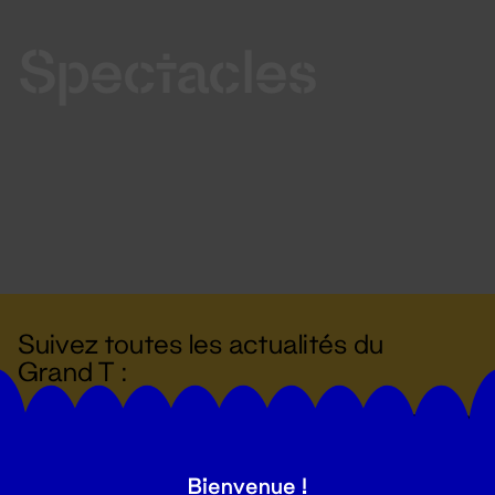
Spectacles
Suivez toutes les actualités du
Grand T :
S'inscrire
Bienvenue !