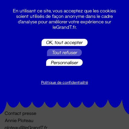
En utilisant ce site, vous acceptez que les cookies
soient utilisés de façon anonyme dans le cadre
d'analyse pour améliorer votre expérience sur
leGrandT.fr.
OK, tout accepter
Billetterie
Tout refuser
02 51 88 25 25
billetterie@leGrandT.fr
Personnaliser
Du lundi au vendredi 14h → 18h
🚨 Accueil physique impossible jusqu'à l'ouverture
Politique de confidentialité
Adresse postale uniquement :
19 rue Morand 44000 Nantes
Contact presse
Annie Ploteau
ploteau@leGrandT.fr