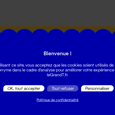
utes les actualités du Grand T :
Bienvenue !
ilisant ce site, vous acceptez que les cookies soient utilisés de
nyme dans le cadre d'analyse pour améliorer votre expérience
leGrandT.fr.
illetterie
2 51 88 25 25
OK, tout accepter
Tout refuser
Personnaliser
illetterie@leGrandT.fr
u lundi au vendredi 14h → 18h
Politique de confidentialité
 Accueil physique
mpossible jusqu'à l'ouverture