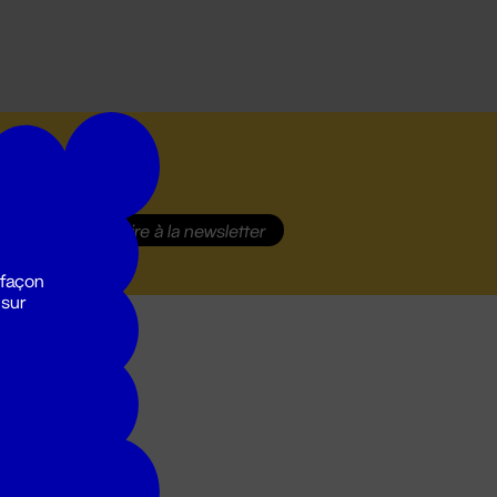
S'inscrire
à la newsletter
 façon
 sur