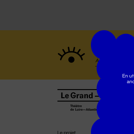
Suivez to
En ut
ano
B
0
b
D

i
Le projet