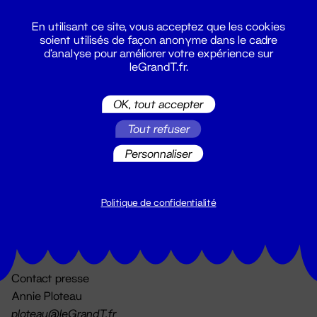
En utilisant ce site, vous acceptez que les cookies
soient utilisés de façon anonyme dans le cadre
d'analyse pour améliorer votre expérience sur
leGrandT.fr.
OK, tout accepter
Billetterie
Tout refuser
02 51 88 25 25
billetterie@leGrandT.fr
Personnaliser
Du lundi au vendredi 14h → 18h
🚨 Accueil physique impossible jusqu'à l'ouverture
Politique de confidentialité
Adresse postale uniquement :
19 rue Morand 44000 Nantes
Contact presse
Annie Ploteau
ploteau@leGrandT.fr