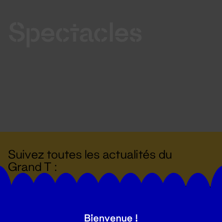
Spectacles
Suivez toutes les actualités du
Grand T :
S'inscrire
Bienvenue !