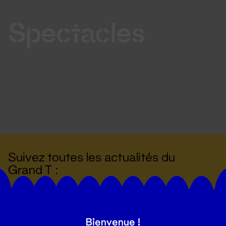
Spectacles
Suivez toutes les actualités du
Grand T :
S'inscrire
Bienvenue !