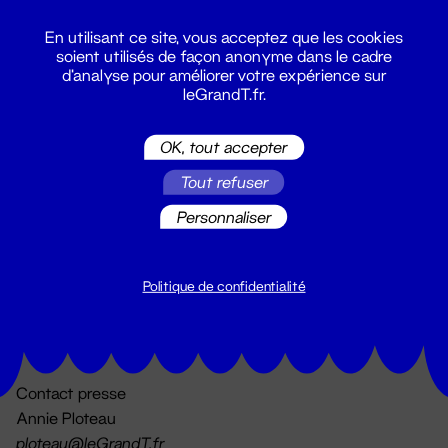
En utilisant ce site, vous acceptez que les cookies
soient utilisés de façon anonyme dans le cadre
d'analyse pour améliorer votre expérience sur
leGrandT.fr.
OK, tout accepter
Billetterie
Tout refuser
02 51 88 25 25
billetterie@leGrandT.fr
Personnaliser
Du lundi au vendredi 14h → 18h
🚨 Accueil physique impossible jusqu'à l'ouverture
Politique de confidentialité
Adresse postale uniquement :
19 rue Morand 44000 Nantes
Contact presse
Annie Ploteau
ploteau@leGrandT.fr