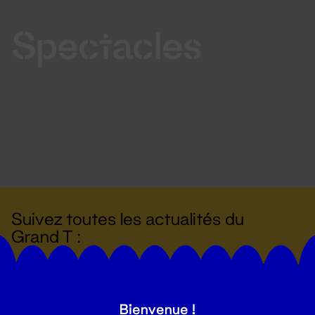
Spectacles
Suivez toutes les actualités du
Grand T :
S'inscrire
Bienvenue !