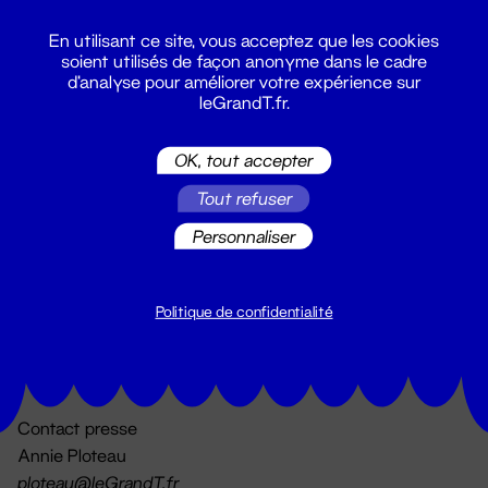
En utilisant ce site, vous acceptez que les cookies
soient utilisés de façon anonyme dans le cadre
d'analyse pour améliorer votre expérience sur
leGrandT.fr.
OK, tout accepter
Billetterie
Tout refuser
02 51 88 25 25
billetterie@leGrandT.fr
Personnaliser
Du lundi au vendredi 14h → 18h
🚨 Accueil physique impossible jusqu'à l'ouverture
Politique de confidentialité
Adresse postale uniquement :
19 rue Morand 44000 Nantes
Contact presse
Annie Ploteau
ploteau@leGrandT.fr