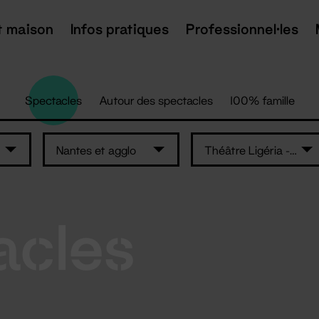
t maison
Infos pratiques
Professionnel·les
Spectacles
Autour des spectacles
100% famille
Nantes et agglo
Théâtre Ligéria - Sainte-Luce-sur-Loire
acles