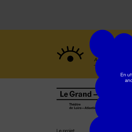
Suivez to
En ut
ano
B
0
b
D

i
Le projet