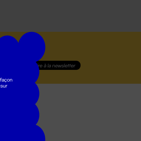
S'inscrire
à la newsletter
 façon
 sur