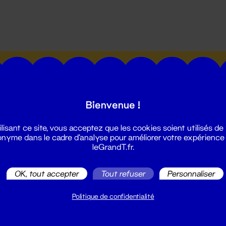
utes les actualités du Grand T :
Bienvenue !
ilisant ce site, vous acceptez que les cookies soient utilisés de
nyme dans le cadre d'analyse pour améliorer votre expérience
leGrandT.fr.
illetterie
2 51 88 25 25
OK, tout accepter
Tout refuser
Personnaliser
illetterie@leGrandT.fr
u lundi au vendredi 14h → 18h
Politique de confidentialité
 Accueil physique
mpossible jusqu'à l'ouverture