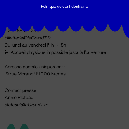
Politique de confidentialité
Billetterie
02 51 88 25 25
billetterie@leGrandT.fr
Du lundi au vendredi 14h → 18h
🚨 Accueil physique impossible jusqu'à l'ouverture
Adresse postale uniquement :
19 rue Morand 44000 Nantes
Contact presse
Annie Ploteau
ploteau@leGrandT.fr