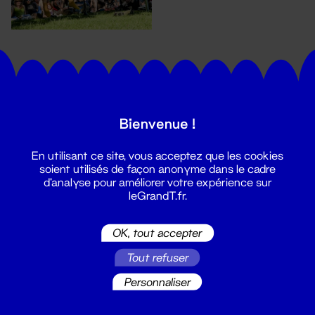
Bienvenue !
En utilisant ce site, vous acceptez que les cookies
Suivez toutes les actualités du
soient utilisés de façon anonyme dans le cadre
Grand T :
d'analyse pour améliorer votre expérience sur
leGrandT.fr.
S'inscrire
OK, tout accepter
Tout refuser
Personnaliser