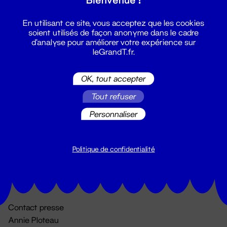
En utilisant ce site, vous acceptez que les cookies
soient utilisés de façon anonyme dans le cadre
d'analyse pour améliorer votre expérience sur
leGrandT.fr.
OK, tout accepter
Billetterie
Tout refuser
02 51 88 25 25
Personnaliser
billetterie@leGrandT.fr
Du lundi au vendredi 14h → 18h
🚨 Accueil physique impossible jusqu'à l'ouverture
Politique de confidentialité
Adresse postale uniquement :
19 rue Morand 44000 Nantes
Contact presse
Annie Ploteau