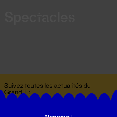
Spectacles
Suivez toutes les actualités du
Grand T :
S'inscrire
Bienvenue !