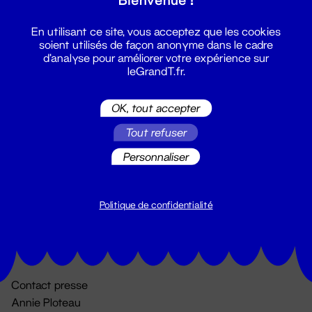
En utilisant ce site, vous acceptez que les cookies
soient utilisés de façon anonyme dans le cadre
d'analyse pour améliorer votre expérience sur
leGrandT.fr.
OK, tout accepter
Billetterie
Tout refuser
02 51 88 25 25
Personnaliser
billetterie@leGrandT.fr
Du lundi au vendredi 14h → 18h
🚨 Accueil physique impossible jusqu'à l'ouverture
Politique de confidentialité
Adresse postale uniquement :
19 rue Morand 44000 Nantes
Contact presse
Annie Ploteau