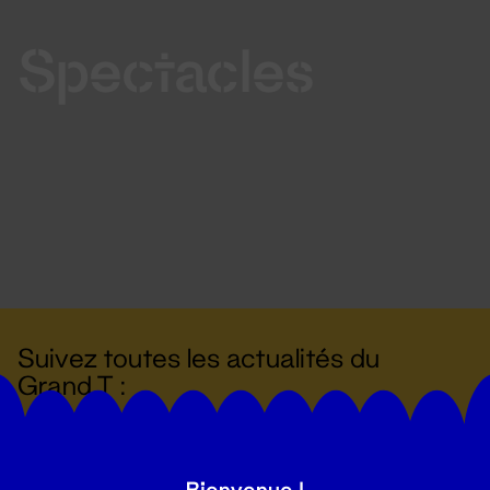
Spectacles
Suivez toutes les actualités du
Grand T :
S'inscrire
Bienvenue !