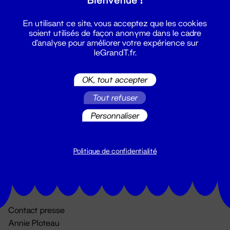
En utilisant ce site, vous acceptez que les cookies
soient utilisés de façon anonyme dans le cadre
d'analyse pour améliorer votre expérience sur
leGrandT.fr.
OK, tout accepter
Billetterie
Tout refuser
02 51 88 25 25
Personnaliser
billetterie@leGrandT.fr
Du lundi au vendredi 14h → 18h
🚨 Accueil physique impossible jusqu'à l'ouverture
Politique de confidentialité
Adresse postale uniquement :
19 rue Morand 44000 Nantes
Contact presse
Annie Ploteau