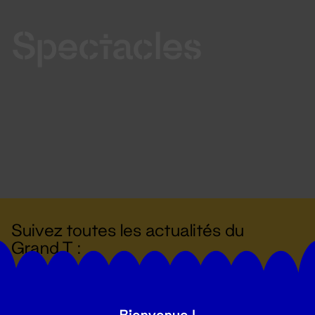
Spectacles
Suivez toutes les actualités du
Grand T :
S'inscrire
Bienvenue !