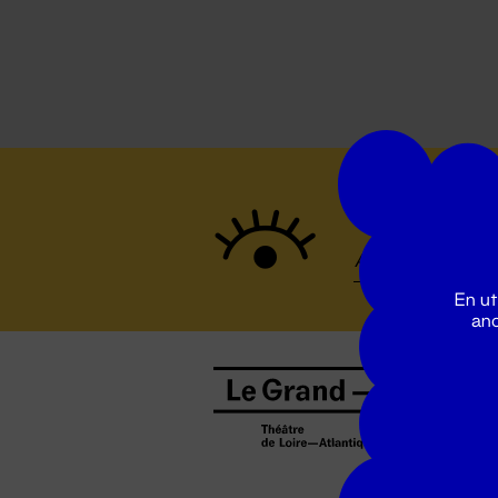
Suivez to
En ut
ano
B
0
b
D
