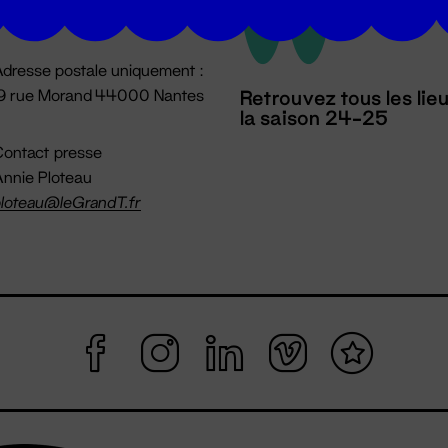
mpossible jusqu'à l'ouverture
dresse postale uniquement :
19 rue Morand 44000 Nantes
Retrouvez tous les lie
la saison 24-25
ontact presse
nnie Ploteau
loteau@leGrandT.fr