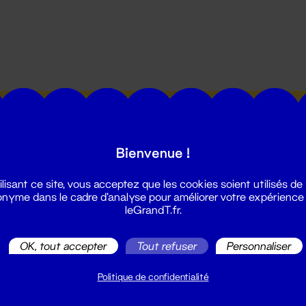
utes les actualités du Grand T :
Bienvenue !
ilisant ce site, vous acceptez que les cookies soient utilisés de
nyme dans le cadre d'analyse pour améliorer votre expérience
leGrandT.fr.
illetterie
OK, tout accepter
Tout refuser
Personnaliser
2 51 88 25 25
illetterie@leGrandT.fr
Politique de confidentialité
u lundi au vendredi 14h → 18h
 Accueil physique