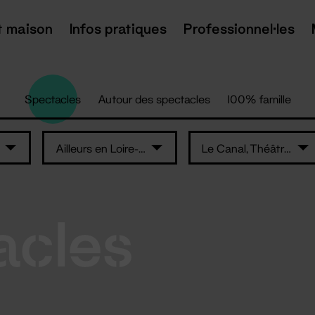
t maison
Infos pratiques
Professionnel·les
Spectacles
Autour des spectacles
100% famille
Ailleurs en Loire-Atlantique
Le Canal, Théâtre du Pays de Redon
acles