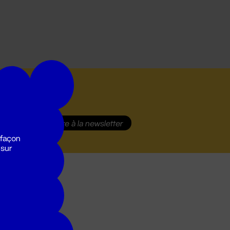
S'inscrire
à la newsletter
 façon
 sur