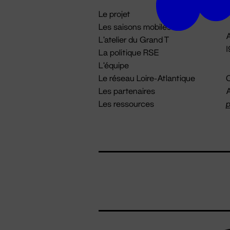
i
Le projet
Les saisons mobiles
A
L'atelier du Grand T
La politique RSE
L'équipe
Le réseau Loire-Atlantique
C
Les partenaires
A
Les ressources
p